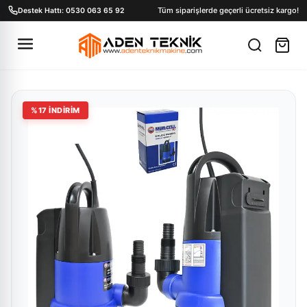
Tüm siparişlerde geçerli ücretsiz kargo!
Destek Hattı: 0530 063 65 92
%
17
İNDİRİM