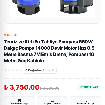
MUR-CELL
Temiz ve Kirli Su Tahliye Pompası 550W
Dalgıç Pompa 14000 Devir Motor Hızı 8.5
Metre Basma 7M Emiş Drenaj Pompası 10
Metre Güç Kablolu
0
Değerlendirme
₺ 3,750.00
STOKTA VAR
₺ 4,500.00
🚚
💵
🔍
Aynı Gün Kargo
Kapıda Ödeme
Kontrollü Kargo