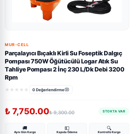
MUR-CELL
Parçalayıcı Bıçaklı Kirli Su Foseptik Dalgıç
Pompası 750W Öğütücülü Logar Atık Su
Tahliye Pompası 2 İnç 230 L/Dk Debi 3200
Rpm
0
Değerlendirme
₺ 7,750.00
STOKTA VAR
₺ 9,300.00
🚚
💵
🔍
Aynı Gün Kargo
Kapıda Ödeme
Kontrollü Kargo