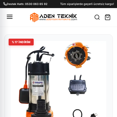
Tüm siparişlerde geçerli ücretsiz kargo!
Destek Hattı: 0530 063 65 92
%
17
İNDİRİM