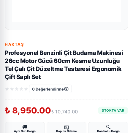
HAKTAŞ
Profesyonel Benzinli Çit Budama Makinesi
26cc Motor Gücü 60cm Kesme Uzunluğu
Tel Çalı Çit Düzeltme Testeresi Ergonomik
Çift Saplı Set
0
Değerlendirme
₺ 8,950.00
STOKTA VAR
₺ 10,740.00
🚚
💵
🔍
Aynı Gün Kargo
Kapıda Ödeme
Kontrollü Kargo