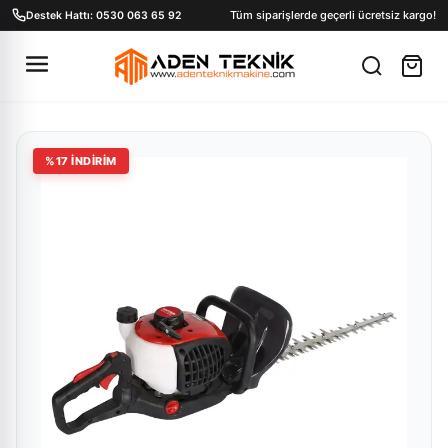
Tüm siparişlerde geçerli ücretsiz kargo!
Destek Hattı: 0530 063 65 92
%
17
İNDİRİM