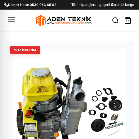
Tüm siparişlerde geçerli ücretsiz kargo!
Destek Hattı: 0530 063 65 92
%
17
İNDİRİM