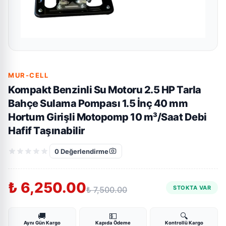
MUR-CELL
Kompakt Benzinli Su Motoru 2.5 HP Tarla
Bahçe Sulama Pompası 1.5 İnç 40 mm
Hortum Girişli Motopomp 10 m³/Saat Debi
Hafif Taşınabilir
0
Değerlendirme
₺ 6,250.00
STOKTA VAR
₺ 7,500.00
🚚
💵
🔍
Aynı Gün Kargo
Kapıda Ödeme
Kontrollü Kargo