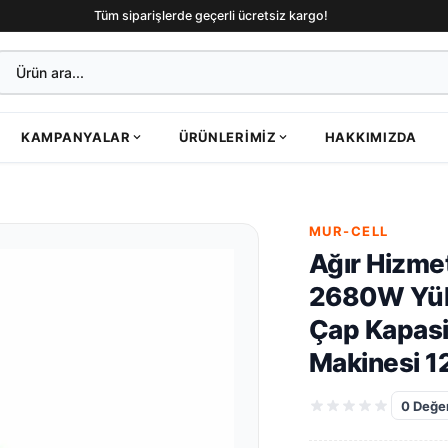
Tüm siparişlerde geçerli ücretsiz kargo!
KAMPANYALAR
ÜRÜNLERIMIZ
HAKKIMIZDA
MUR-CELL
Ağır Hizme
2680W Yüks
Çap Kapasit
Makinesi 
0
Değer