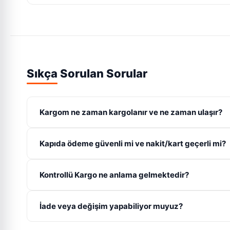
Sıkça Sorulan Sorular
Kargom ne zaman kargolanır ve ne zaman ulaşır?
Hafta içi saat 16:00'ya kadar verdiğiniz siparişler 'Aynı G
Kapıda ödeme güvenli mi ve nakit/kart geçerli mi?
gerçekleştirilir.
Evet, kapıda ödemeli gönderilerimiz PTT Kargo veya Yurt
Kontrollü Kargo ne anlama gelmektedir?
şeklinde de güvenle ödeme gerçekleştirebilirsiniz.
Kontrollü kargo seçeneği ile kurye kapınıza geldiğinde ö
İade veya değişim yapabiliyor muyuz?
ödemesini yapıp teslim alabilirsiniz.
Evet, satın aldığınız ürünü teslim aldığınız tarihten itibar