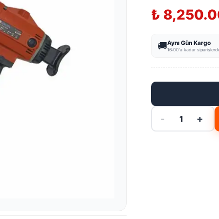
₺ 8,250.0
Aynı Gün Kargo
🚚
16:00'a kadar siparişlerd
-
+
1