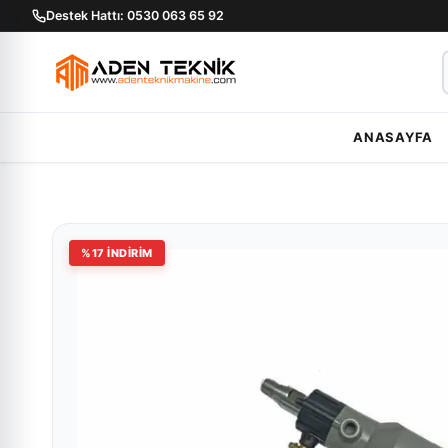
Destek Hattı: 0530 063 65 92
ANASAYFA
%
17
İNDİRİM