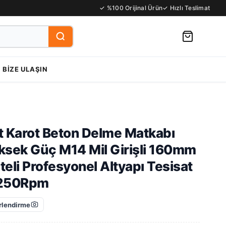
✓ %100 Orijinal Ürün
✓ Hızlı Teslimat
BIZE ULAŞIN
t Karot Beton Delme Matkabı
ek Güç M14 Mil Girişli 160mm
eli Profesyonel Altyapı Tesisat
1250Rpm
lendirme