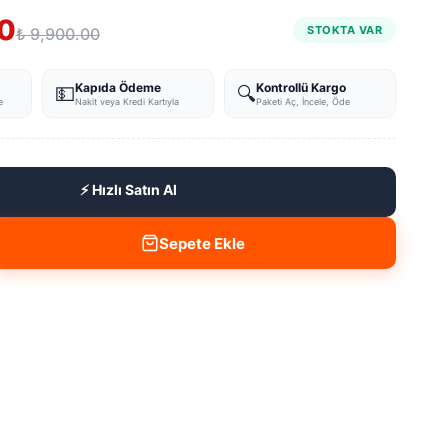
0
STOKTA VAR
₺ 9,900.00
Kapıda Ödeme
Kontrollü Kargo
💵
🔍
e
Nakit veya Kredi Kartıyla
Paketi Aç, İncele, Öde
⚡ Hızlı Satın Al
Sepete Ekle