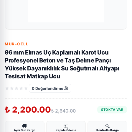
MUR-CELL
96 mm Elmas Uç Kaplamalı Karot Ucu
Profesyonel Beton ve Taş Delme Pançı
Yüksek Dayanıklılık Su Soğutmalı Altyapı
Tesisat Matkap Ucu
0
Değerlendirme
₺ 2,200.00
STOKTA VAR
₺ 2,640.00
🚚
💵
🔍
Aynı Gün Kargo
Kapıda Ödeme
Kontrollü Kargo