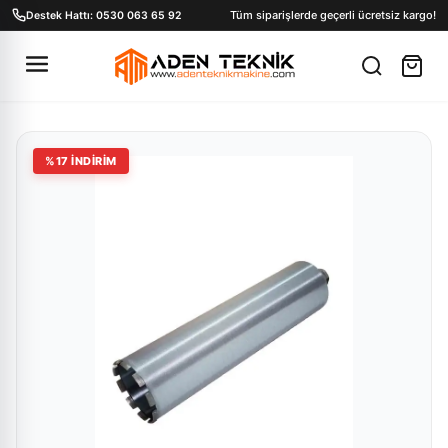
Tüm siparişlerde geçerli ücretsiz kargo!
Destek Hattı: 0530 063 65 92
%
17
İNDİRİM