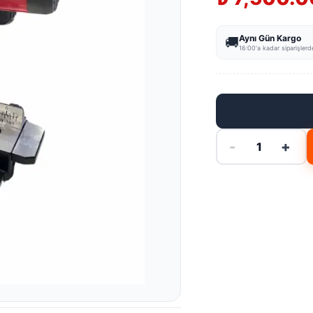
Aynı Gün Kargo
🚚
16:00'a kadar siparişlerd
-
+
1