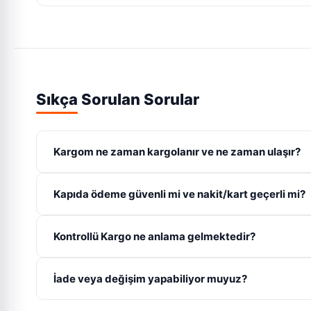
Sıkça Sorulan Sorular
Kargom ne zaman kargolanır ve ne zaman ulaşır?
Hafta içi saat 16:00'ya kadar verdiğiniz siparişler 'Aynı G
Kapıda ödeme güvenli mi ve nakit/kart geçerli mi?
gerçekleştirilir.
Evet, kapıda ödemeli gönderilerimiz PTT Kargo veya Yurt
Kontrollü Kargo ne anlama gelmektedir?
şeklinde de güvenle ödeme gerçekleştirebilirsiniz.
Kontrollü kargo seçeneği ile kurye kapınıza geldiğinde ö
İade veya değişim yapabiliyor muyuz?
ödemesini yapıp teslim alabilirsiniz.
Evet, satın aldığınız ürünü teslim aldığınız tarihten itibar