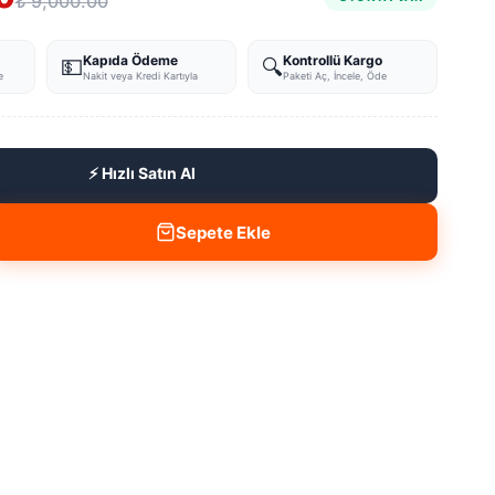
₺ 9,000.00
Kapıda Ödeme
Kontrollü Kargo
💵
🔍
e
Nakit veya Kredi Kartıyla
Paketi Aç, İncele, Öde
⚡ Hızlı Satın Al
Sepete Ekle