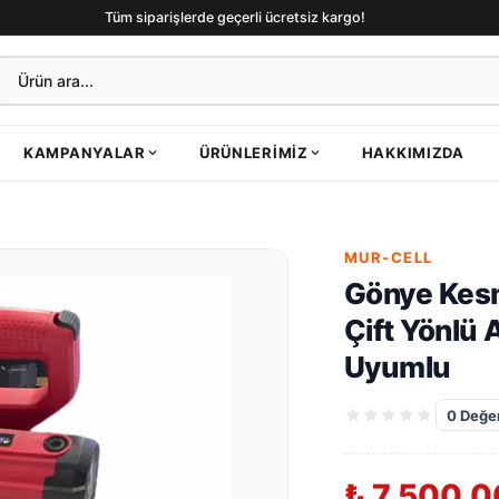
Tüm siparişlerde geçerli ücretsiz kargo!
KAMPANYALAR
ÜRÜNLERIMIZ
HAKKIMIZDA
MUR-CELL
Gönye Kes
Çift Yönlü 
Uyumlu
0
Değer
₺ 7,500.0